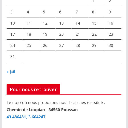
1
2
3
4
5
6
7
8
9
10
11
12
13
14
15
16
17
18
19
20
21
22
23
24
25
26
27
28
29
30
31
« Juil
Pour nous retrouver
Le dojo où nous proposons nos disciplines est situé :
Chemin de Loupian - 34560 Poussan
43.486481, 3.664247