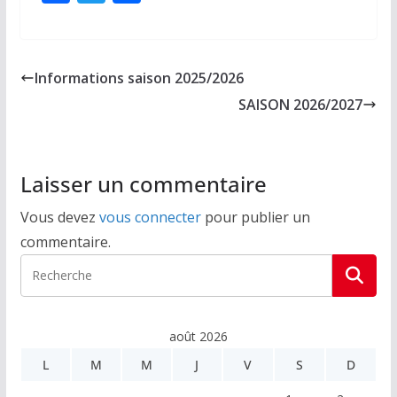
ac
w
ar
e
itt
ta
b
er
g
Informations saison 2025/2026
o
er
SAISON 2026/2027
o
k
Laisser un commentaire
Vous devez
vous connecter
pour publier un
commentaire.
août 2026
L
M
M
J
V
S
D