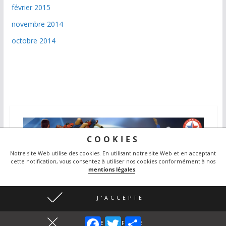
février 2015
novembre 2014
octobre 2014
COOKIES
Notre site Web utilise des cookies.
En utilisant notre site Web et en acceptant
cette notification, vous consentez à utiliser nos cookies conformément à nos
mentions légales
.
Copyright © 2026
Judo Athlétic Poussanais
. Tous droits
J'ACCEPTE
réservés.
F
T
P
Theme
ColorMag
par ThemeGrill. Propulsé par
WordPress
.
JE REFUSE