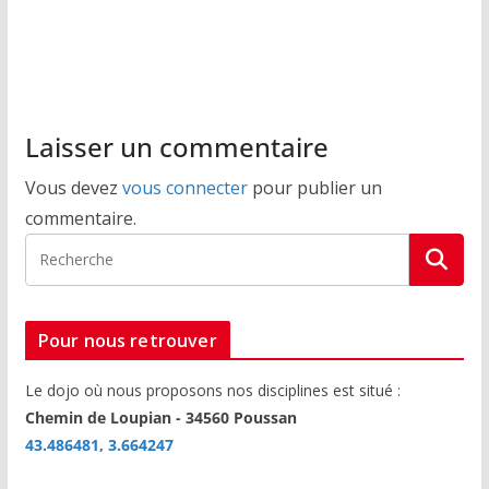
ac
w
ar
e
itt
ta
b
er
g
o
er
o
Laisser un commentaire
k
Vous devez
vous connecter
pour publier un
commentaire.
Pour nous retrouver
Le dojo où nous proposons nos disciplines est situé :
Chemin de Loupian - 34560 Poussan
43.486481, 3.664247