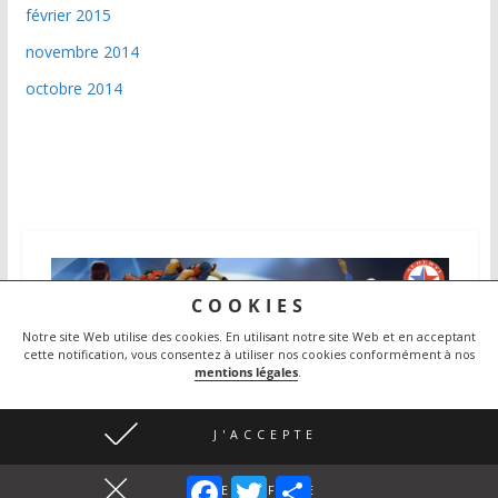
février 2015
novembre 2014
octobre 2014
COOKIES
Notre site Web utilise des cookies.
En utilisant notre site Web et en acceptant
cette notification, vous consentez à utiliser nos cookies conformément à nos
mentions légales
.
Copyright © 2026
Judo Athlétic Poussanais
. Tous droits
J'ACCEPTE
réservés.
F
T
P
Theme
ColorMag
par ThemeGrill. Propulsé par
WordPress
.
JE REFUSE