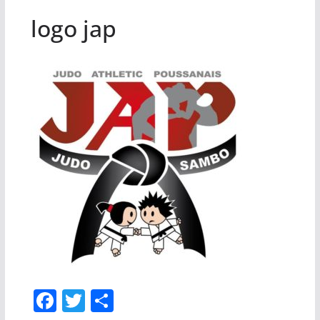
logo jap
F
T
P