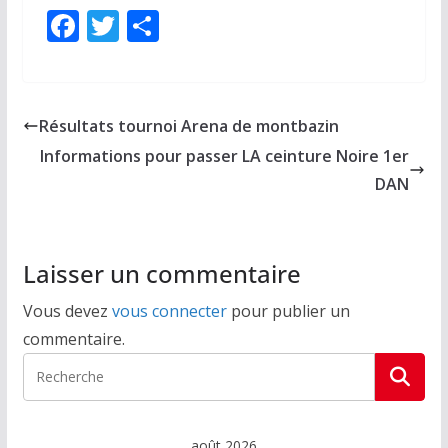
F
T
P
ac
w
ar
e
itt
ta
b
er
g
Résultats tournoi Arena de montbazin
o
er
Informations pour passer LA ceinture Noire 1er
o
DAN
k
Laisser un commentaire
Vous devez
vous connecter
pour publier un
commentaire.
août 2026