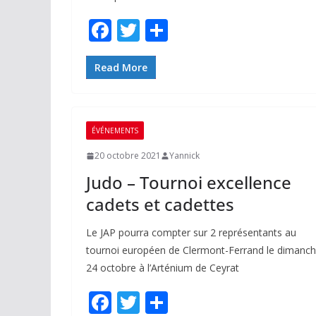
F
T
P
ac
w
ar
e
itt
ta
Read More
b
er
g
o
er
ÉVÉNEMENTS
o
20 octobre 2021
Yannick
k
Judo – Tournoi excellence
cadets et cadettes
Le JAP pourra compter sur 2 représentants au
tournoi européen de Clermont-Ferrand le dimanc
24 octobre à l’Arténium de Ceyrat
F
T
P