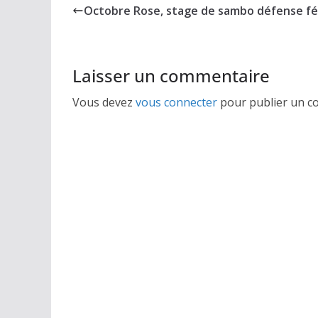
b
er
g
Octobre Rose, stage de sambo défense fé
o
er
o
k
Laisser un commentaire
Vous devez
vous connecter
pour publier un c