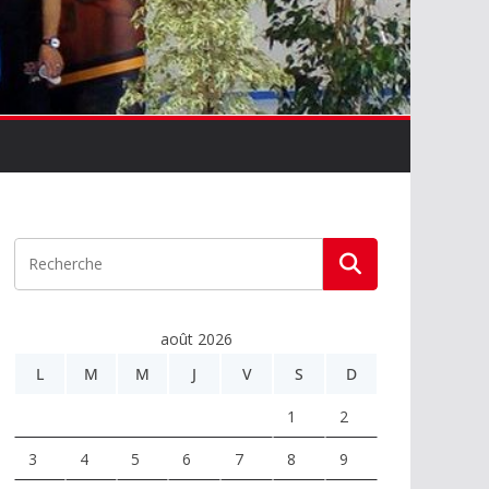
août 2026
L
M
M
J
V
S
D
1
2
3
4
5
6
7
8
9