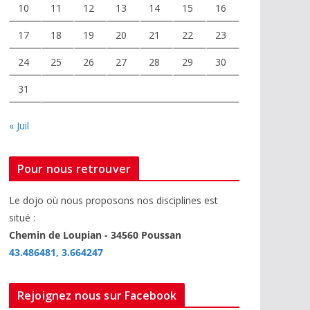
10
11
12
13
14
15
16
17
18
19
20
21
22
23
24
25
26
27
28
29
30
31
« Juil
Pour nous retrouver
Le dojo où nous proposons nos disciplines est
situé :
Chemin de Loupian - 34560 Poussan
43.486481, 3.664247
Rejoignez nous sur Facebook