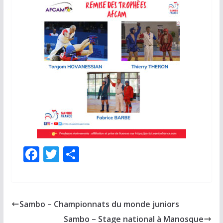
F
T
P
ac
w
ar
e
itt
ta
b
er
g
Sambo – Championnats du monde juniors
o
er
Sambo – Stage national à Manosque