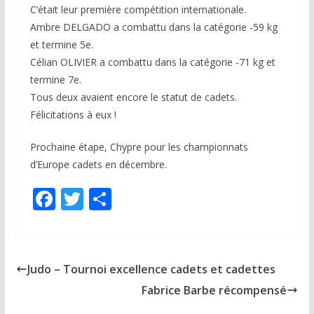
C’était leur première compétition internationale.
Ambre DELGADO a combattu dans la catégorie -59 kg
et termine 5e.
Célian OLIVIER a combattu dans la catégorie -71 kg et
termine 7e.
Tous deux avaient encore le statut de cadets.
Félicitations à eux !
Prochaine étape, Chypre pour les championnats
d’Europe cadets en décembre.
F
T
P
ac
w
ar
e
itt
ta
b
er
g
Judo – Tournoi excellence cadets et cadettes
o
er
Fabrice Barbe récompensé
o