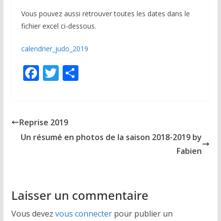
Vous pouvez aussi retrouver toutes les dates dans le
fichier excel ci-dessous.
calendrier_judo_2019
F
T
P
ac
w
ar
e
itt
ta
b
er
g
Reprise 2019
o
er
Un résumé en photos de la saison 2018-2019 by
o
Fabien
k
Laisser un commentaire
Vous devez
vous connecter
pour publier un